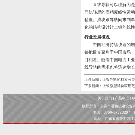
直线导轨
可以理解为是
导轨轻易的高精度线性运
精度。滑块跟导轨间末制
化的结构设计让上银的线性
行业发展概况
中国经济持续快速的增长
都把目光聚焦于中国市场
目相看。随着中国电力工
线导轨的需求也将迅速增长
上条新闻：
上银导轨的材质分类
下条新闻：
上银微型导轨应用范
关于我们
|
产品中心
|
版权所有：
东莞市君驰机电设备
电话：0769-87320287 传
地址：广东省东莞市万江区