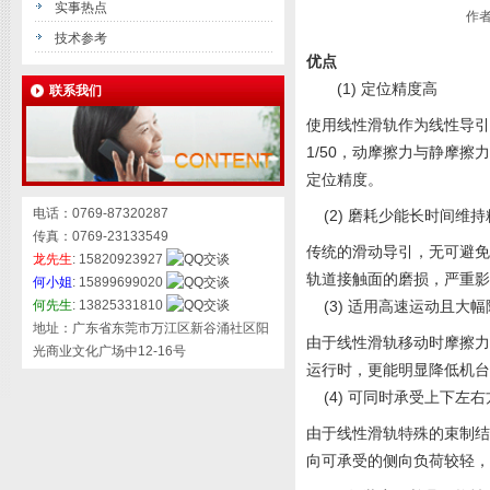
实事热点
作者
技术参考
优点
(1) 定位精度高
联系我们
使用线性滑轨作为线性导引
1/50，动摩擦力与静摩
定位精度。
电话：0769-87320287
(2) 磨耗少能长时间维
传真：0769-23133549
传统的滑动导引，无可避
龙先生
: 15820923927
轨道接触面的磨损，严重
何小姐
: 15899699020
何先生
: 13825331810
(3) 适用高速运动且
地址：广东省东莞市万江区新谷涌社区阳
由于线性滑轨移动时摩擦
光商业文化广场中12-16号
运行时，更能明显降低机
(4) 可同时承受上下
由于线性滑轨特殊的束制
向可承受的侧向负荷较