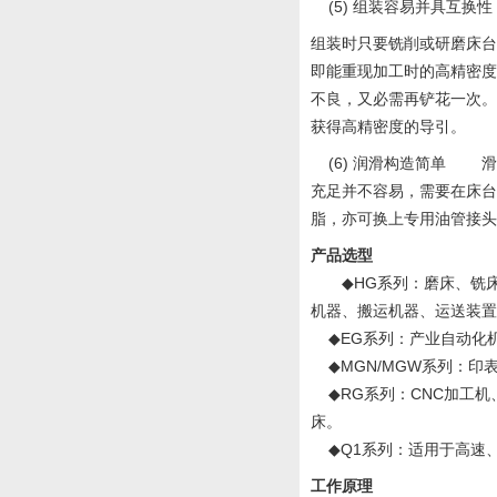
(5) 组装容易并具互
组装时只要铣削或研磨床台
即能重现加工时的高精密
不良，又必需再铲花一次
获得高精密度的导引
(6) 润滑构造简单 
充足并不容易，需要在床
脂，亦可换上专用油管接头
产品选型
◆HG系列：磨床、铣床
机器、搬运机器、运送
◆EG系列：产业自动化
◆MGN/MGW系列：
◆RG系列：CNC加工机
床。
◆Q1系列：适用于高速
工作原理