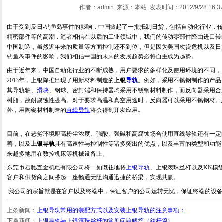
作者：admin 来源：本站 发表时间：2012/9/28 16:37
由于受到反日
-
钓鱼岛事件的影响，中国掀起了一批抵制日货，包括自动化行业，
精密部件等的高潮，笔者相信在以后的工业领域中，我们的传动零部件降由进口转
中国制造，虽然近年来的质量等方面控制还不到位，但是因为美国次贷危机以及日
钓鱼岛事件的影响，我们相信中国的未来的发展趋势必将自主成为趋势。
由于近年来，中国自动化行业的不断成熟，用户要求的多样化及使用环境的不同，
2013
年，上银降推出现了用新材料制造的
上银
导轨
。例如，采用不锈钢制作的产品
其导轨轴、
滑块
、钢球、密封端和保持器均采用不锈钢材料制作，而反向器采用合
树脂，故耐腐蚀性提高。对于要求高温和真空用途时，反向器可以采用不锈钢材。
外，用陶瓷材料制造的
直线导轨
将会得到开发应用。
目前，在恶劣环境即高粉尘浓度、强酸、强碱和高腐蚀场合使用直线导轨还有一定
善，以及
上银
导轨
具有高速性与控制性等诸多突出的优点，以及丰富的类型和功能
来越多地用在数控机床等机械设备上。
东莞市君驰五金机电有限公司将一如既往地将
上银导轨
、上银滚珠丝杆以及
KK
模
客户和供货商之间搭起一座畅通无阻沟通迅捷的桥梁，实现共赢。
我公司的宗旨就是在客户以及终端中，保证客户的公司运转无忧，保证终端的设
上条新闻：
上银导轨常用的装配方式以及安装上银导轨的注意事项：
下条新闻：
上银导轨与上银滚珠丝杆的常见问题解答（丝杆篇）