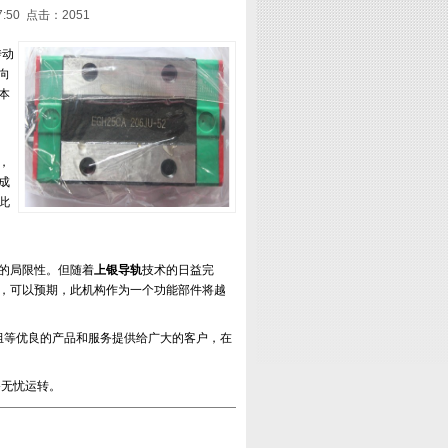
:50 点击：2051
传动
向
本
，
成
此
的局限性。但随着
上银
导轨
技术的日益完
，可以预期，此机构作为一个功能部件将越
组等优良的产品和服务提供给广大的客户，在
备无忧运转。