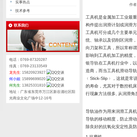
实事热点
作者：
技术参考
工具机是金属加工工业最重
构件提出润滑计划或润滑方
联系我们
工具机可分成几个主要单元
统、
轴承
以及切削区润滑，
向刀架和工具，所以常称谓
影响到工具机加工的精度，
电话：0769-87320287
银导轨
在工具机行业中，以
传真：0769-23133549
造商，而当工具机滑动导
龙先生
: 15820923927
﹙Stick-Slip﹚，
何小姐
: 15899699020
何先生
: 13825331810
的寿命，尤其对于数控机床
地址：广东省东莞市万江区新谷涌社区阳
行现象方法很多, 从润滑
光商业文化广场中12-16号
导轨油作为用来润滑工具
导轨的移动精度，防止滑动
除良好的抗氧化安定性及防
1.抗磨性