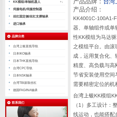
产品品牌：
台湾
KK模组/单轴机器人
+↓
产品介绍：
伺服电机/伺服控制器
丝杠固定侧/丝杠支撑轴承
KK4001C-100
进口轴承
器、单轴组件或单
性KK模组为马达
品牌分类
之模组平台。由滚
台湾上银直线导轨
日本IKO轴承
成，运用复合化、
日本THK直线导轨
精度、高负载与高
台湾CPC导轨
节省安装使用空间
日本NSK轴承
台湾TBI滚珠丝杠
需要精密定位的机
德国FAG/INA轴承
台湾上银
KK模组KK
联系我们
（1）多工设计：
线运动，也能搭配