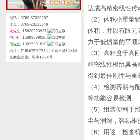
达成高精密线性传
电话：0769-87320287
（2）体积小重量
传真：0769-23133549
体积，并以有限元
龙先生
: 15820923927
何小姐
: 15899699020
力于低惯量的平顺
何先生
: 13825331810
地址：广东省东莞市万江区新谷涌社区阳
（3）高精度于高
光商业文化广场中12-16号
精密线性模组具高
得到最佳刚性与重
（4）检测容易与
等功能容易检测。
（5）组装便利于
尘与润滑，容易维
（6）用途：检查