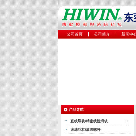
东
公司首页
公司简介
新闻中
产品导航
直线导轨/精密线性滑轨
+↓
滚珠丝杠/滚珠螺杆