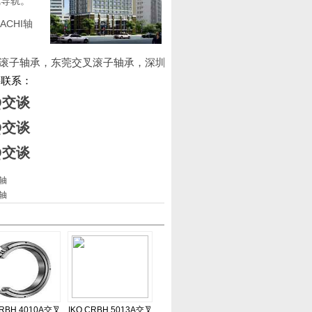
线导轨。
CHI轴
】
40交叉滚子轴承，东莞交叉滚子轴承，深圳
接联系：
轴
轴
CRBH 4010A交叉
IKO CRBH 5013A交叉