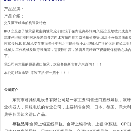
产品品牌：
产品介绍：
交叉滚子
轴承
的构造及特色:
IKO 交叉滚子轴承是紧密的轴承,它们的滚子在内轮兴外轮间,间隔交叉地彼此成直
式排列.他们能同时承受来自各方向比方轴向推力或动量荷重等.因滚子兴轨道表面
性状接触,因此,轴承受荷重而弹性变形之可能性很小.此型轴承广泛的运用在如工业
机械人,工作机械及医疗设施等，需要刚性高，紧密及高转速下仍能确保精确之场
下。
我公司有大量的原装
进口轴承
，欢迎各位新老客户来咨询！！！
本公司郑重承诺: 原装正品,假一赔十！！！
公司简介
东莞市君驰机电设备有限公司是一家主要销售进口
直线导轨
，滚珠
业机器人，伺服电机的专业公司，主要销售台湾、日本、德国、意大利
典等各国知名进口产品。
导轨
品牌
:台湾
上银直线导轨
、
台湾上银导轨
、上银KK模组、CP