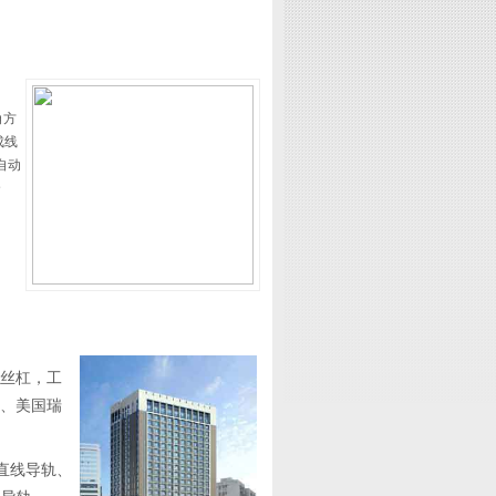
角方
成线
自动
合
丝杠，工
、美国瑞
C直线导轨、